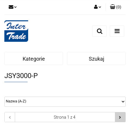
(
0
)
Zaloguj się
Zarejestruj się
Dodaj zgłoszenie
Zgody cookies
Kategorie
Szukaj
JSY3000-P