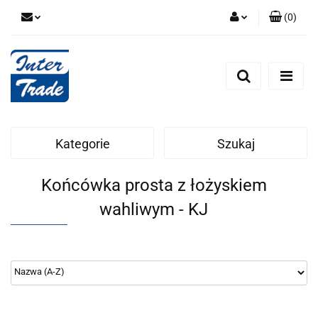
(
0
)
Zaloguj się
Zarejestruj się
Dodaj zgłoszenie
Zgody cookies
Kategorie
Szukaj
Końcówka prosta z łożyskiem
wahliwym - KJ