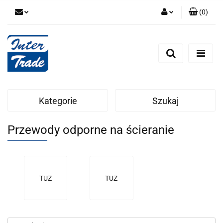
(
0
)
Zaloguj się
Zarejestruj się
Dodaj zgłoszenie
Zgody cookies
Kategorie
Szukaj
Przewody odporne na ścieranie
TUZ
TUZ