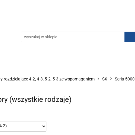
IZACJA ŁADUNKÓW ELEKTROSTATYCZNYCH
KONTAKT
GO POWIETRZA
SERIA J
AUTORYZOWANY DYSTRYBU
NEUTRALIZACJA ŁADUNKÓW ELEKTROSTATYCZNYCH
J
AUTORYZOWANY DYSTRYBUTOR SMC
y rozdzielające 4-2, 4-3, 5-2, 5-3 ze wspomaganiem
SX
Seria 5000
ry (wszystkie rodzaje)