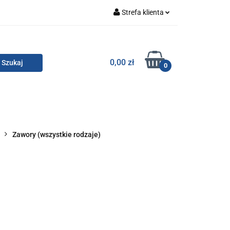
Strefa klienta
Zaloguj się
Zarejestruj się
TOR SMC
0,00 zł
0
Dodaj zgłoszenie
Zgody cookies
KONTAKT
Zawory (wszystkie rodzaje)