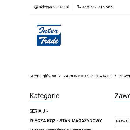
sklep@24inter.pl
+48 787 215 566
BLOG
NEUTRAL
AUDYT SPRĘŻONE
Wszystkie kategorie
BLOG
AUDYT SPRĘŻONEGO POWIETRZA
SERIA 
Strona główna
ZAWORY ROZDZIELAJĄCE
Zawor
Kategorie
Zawo
SERIA J
ZŁĄCZA KQ2 - STAN MAGAZYNOWY