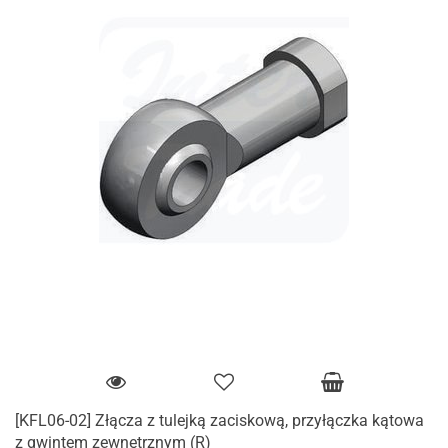
[KFL06-02] Złącza z tulejką zaciskową, przyłączka kątowa
z gwintem zewnętrznym (R)