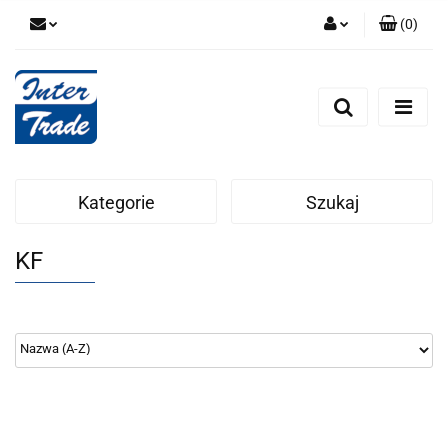
(
0
)
Zaloguj się
Zarejestruj się
Dodaj zgłoszenie
Zgody cookies
Kategorie
Szukaj
KF