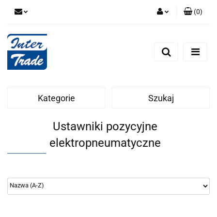
(
0
)
Zaloguj się
Zarejestruj się
Dodaj zgłoszenie
Zgody cookies
Kategorie
Szukaj
Ustawniki pozycyjne
elektropneumatyczne