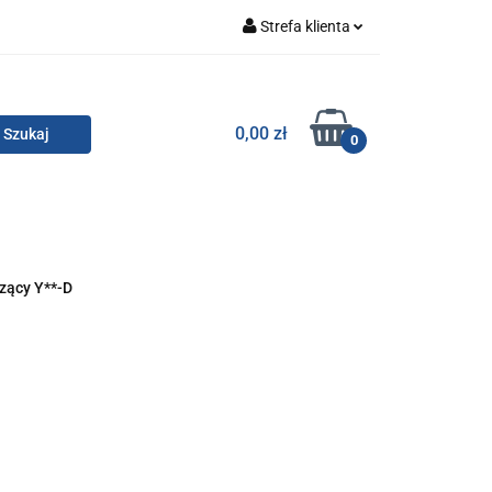
Strefa klienta
Zaloguj się
Zarejestruj się
TOR SMC
0,00 zł
0
Dodaj zgłoszenie
Zgody cookies
KONTAKT
zący Y**-D