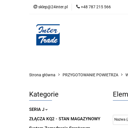
sklep@24inter.pl
+48 787 215 566
BLOG
NEUTRAL
AUDYT SPRĘŻONE
Wszystkie kategorie
BLOG
AUDYT SPRĘŻONEGO POWIETRZA
SERIA 
Strona główna
PRZYGOTOWANIE POWIETRZA
W
Kategorie
Elem
SERIA J
ZŁĄCZA KQ2 - STAN MAGAZYNOWY