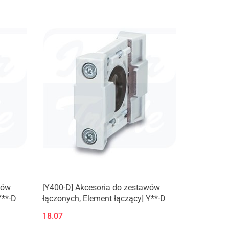
wów
[Y400-D] Akcesoria do zestawów
Y**-D
łączonych, Element łączący] Y**-D
18.07