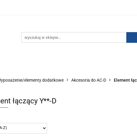
IZACJA ŁADUNKÓW ELEKTROSTATYCZNYCH
KONTAKT
GO POWIETRZA
SERIA J
AUTORYZOWANY DYSTRYBU
NEUTRALIZACJA ŁADUNKÓW ELEKTROSTATYCZNYCH
J
AUTORYZOWANY DYSTRYBUTOR SMC
yposażenie/elementy dodatkowe
Akcesoria do AC-D
Element łąc
ent łączący Y**-D