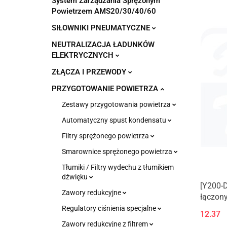
System Zarządzania Sprężonym
Powietrzem AMS20/30/40/60
SIŁOWNIKI PNEUMATYCZNE
NEUTRALIZACJA ŁADUNKÓW
ELEKTRYCZNYCH
ZŁĄCZA I PRZEWODY
PRZYGOTOWANIE POWIETRZA
Zestawy przygotowania powietrza
Automatyczny spust kondensatu
Filtry sprężonego powietrza
Smarownice sprężonego powietrza
Tłumiki / Filtry wydechu z tłumikiem
dźwięku
[Y200-
Zawory redukcyjne
łączony
Regulatory ciśnienia specjalne
12.37
Zawory redukcyjne z filtrem