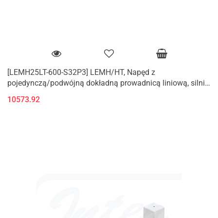
[LEMH25LT-600-S32P3] LEMH/HT, Napęd z
pojedynczą/podwójną dokładną prowadnicą liniową, silnik
krokowy (Serwomotor/24V DC)
10573.92