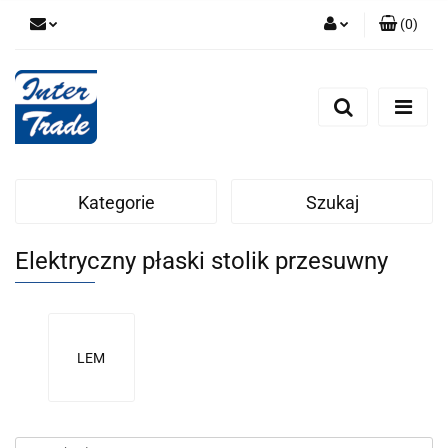
(
0
)
Zaloguj się
Zarejestruj się
Dodaj zgłoszenie
Zgody cookies
Kategorie
Szukaj
Elektryczny płaski stolik przesuwny
LEM