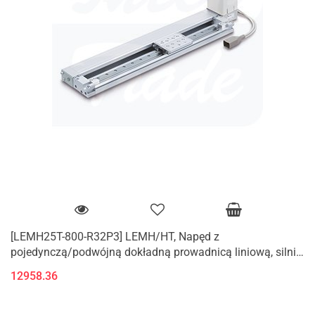
[LEMH25T-800-R32P3] LEMH/HT, Napęd z
pojedynczą/podwójną dokładną prowadnicą liniową, silnik
krokowy (Serwomotor/24V DC)
12958.36