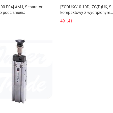
00-F04] AMJ, Separator
[ZCDUKC10-10D] ZC(D)UK, Si
o podciśnienia
kompaktowy z wydrążonym
tłoczyskiem do mocowania
491.41
przyssawki