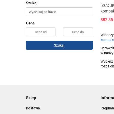
Szukaj
[ZCDUK
kompak
tłoczy
882.35
przyss
Cena
W naszym
kompakt
Szukaj
Sprawd
w naszy
Wybierz 
rozdziel
Sklep
Inform
Dostawa
Regula