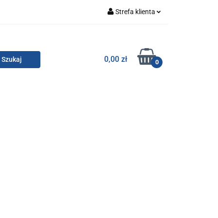
Strefa klienta
Zaloguj się
Zarejestruj się
TOR SMC
0,00 zł
0
Dodaj zgłoszenie
Zgody cookies
KONTAKT