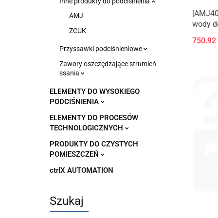
Inne produkty do podciśnienia
[AMJ40
AMJ
wody d
ZCUK
750.92
Przyssawki podciśnieniowe
Zawory oszczędzające strumień
ssania
ELEMENTY DO WYSOKIEGO
PODCIŚNIENIA
ELEMENTY DO PROCESÓW
TECHNOLOGICZNYCH
PRODUKTY DO CZYSTYCH
POMIESZCZEŃ
ctrlX AUTOMATION
Szukaj