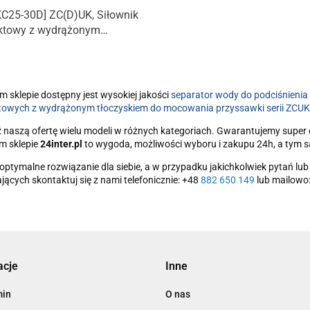
C25-30D] ZC(D)UK, Siłownik
towy z wydrążonym
skiem do mocowania
awki
 sklepie dostępny jest wysokiej jakości
separator wody do podciśnienia 
owych z wydrążonym tłoczyskiem do mocowania przyssawki serii ZCUK
ź
naszą ofertę wielu modeli w różnych kategoriach. Gwarantujemy super 
m sklepie
24inter.pl
to wygoda, możliwości wyboru i zakupu 24h, a tym 
optymalne rozwiązanie dla siebie, a w przypadku jakichkolwiek pytań l
ających skontaktuj się z nami telefonicznie: +48
882 650 149
lub mailowo
acje
Inne
min
O nas