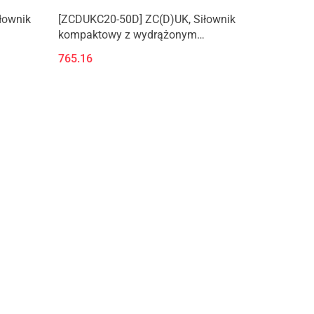
łownik
[ZCDUKC20-50D] ZC(D)UK, Siłownik
kompaktowy z wydrążonym
tłoczyskiem do mocowania
765.16
przyssawki