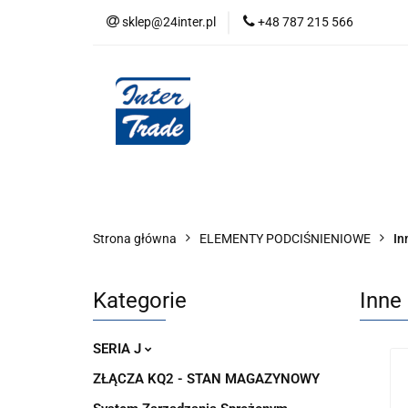
sklep@24inter.pl
+48 787 215 566
BLOG
NEUTRAL
AUDYT SPRĘŻONE
Wszystkie kategorie
BLOG
AUDYT SPRĘŻONEGO POWIETRZA
SERIA 
Strona główna
ELEMENTY PODCIŚNIENIOWE
In
Kategorie
Inne
SERIA J
ZŁĄCZA KQ2 - STAN MAGAZYNOWY