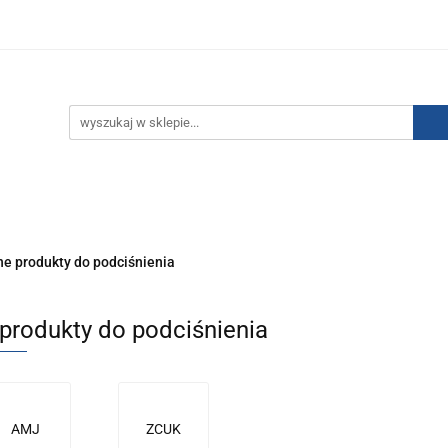
IZACJA ŁADUNKÓW ELEKTROSTATYCZNYCH
KONTAKT
GO POWIETRZA
SERIA J
AUTORYZOWANY DYSTRYBU
NEUTRALIZACJA ŁADUNKÓW ELEKTROSTATYCZNYCH
J
AUTORYZOWANY DYSTRYBUTOR SMC
ne produkty do podciśnienia
 produkty do podciśnienia
AMJ
ZCUK