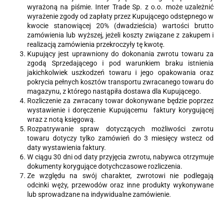
wyrażoną na piśmie. Inter Trade Sp. z o.o. może uzależnić
wyrażenie zgody od zapłaty przez Kupującego odstępnego w
kwocie stanowiącej 20% (dwadzieścia) wartości brutto
zamówienia lub wyższej, jeżeli koszty związane z zakupem i
realizacją zamówienia przekroczyły tę kwotę.
Kupujący jest uprawniony do dokonania zwrotu towaru za
zgodą Sprzedającego i pod warunkiem braku istnienia
jakichkolwiek uszkodzeń towaru i jego opakowania oraz
pokrycia pełnych kosztów transportu zwracanego towaru do
magazynu, z którego nastąpiła dostawa dla Kupującego.
Rozliczenie za zwracany towar dokonywane będzie poprzez
wystawienie i doręczenie Kupującemu faktury korygującej
wraz z notą księgową.
Rozpatrywanie spraw dotyczących możliwości zwrotu
towaru dotyczy tylko zamówień do 3 miesięcy wstecz od
daty wystawienia faktury.
W ciągu 30 dni od daty przyjęcia zwrotu, nabywca otrzymuje
dokumenty korygujące dotychczasowe rozliczenia.
Ze względu na swój charakter, zwrotowi nie podlegają
odcinki węży, przewodów oraz inne produkty wykonywane
lub sprowadzane na indywidualne zamówienie.