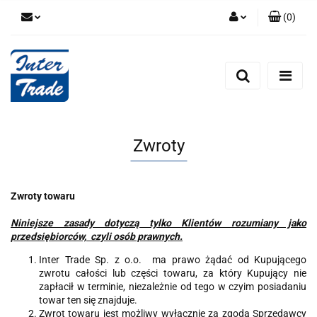
(
0
)
Zaloguj się
Zarejestruj się
Dodaj zgłoszenie
Zgody cookies
Zwroty
Zwroty towaru
Niniejsze zasady dotyczą tylko Klientów rozumiany jako
przedsiębiorców, czyli osób prawnych.
Inter Trade Sp. z o.o. ma prawo żądać od Kupującego
zwrotu całości lub części towaru, za który Kupujący nie
zapłacił w terminie, niezależnie od tego w czyim posiadaniu
towar ten się znajduje.
Zwrot towaru jest możliwy wyłącznie za zgodą Sprzedawcy