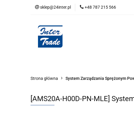
sklep@24inter.pl
+48 787 215 566
BLOG
NEUTRAL
AUDYT SPRĘŻONE
Wszystkie kategorie
BLOG
AUDYT SPRĘŻONEGO POWIETRZA
SERIA 
Strona główna
System Zarządzania Sprężonym Po
[AMS20A-H00D-PN-MLE] System 