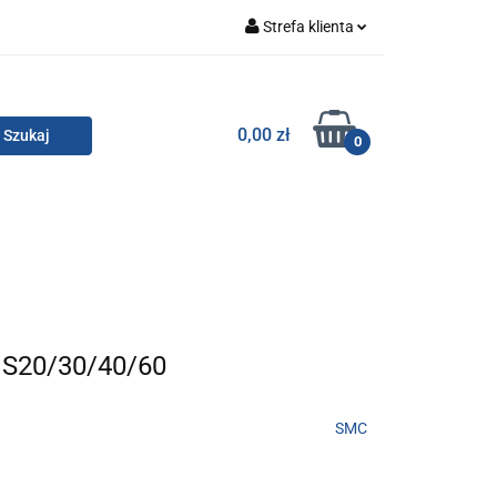
Strefa klienta
Zaloguj się
Zarejestruj się
TOR SMC
0,00 zł
0
Dodaj zgłoszenie
Zgody cookies
KONTAKT
MS20/30/40/60
SMC