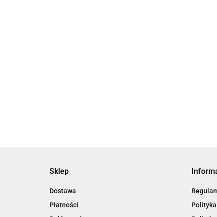
zarządzania sprężonym powietrzem -
zarządz
AMS20/30/40/60
AMS20/
22977.83
18451.77
Sklep
Inform
Dostawa
Regula
Płatności
Polityka