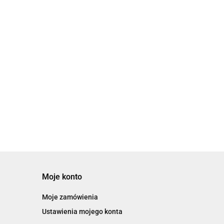
zem -
zarządzania sprężonym powietrzem -
AMS20/30/40/60
18451.77
Moje konto
Moje zamówienia
Ustawienia mojego konta