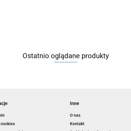
ania sprężonym powietrzem -
zarządzania sprężonym powietr
30/40/60
AMS20/30/40/60
18448.43
Ostatnio oglądane produkty
acje
Inne
min
O nas
 cookies
Kontakt