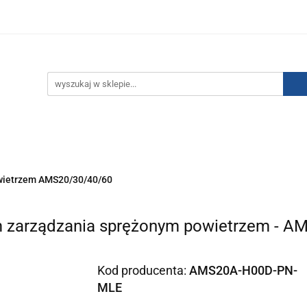
IZACJA ŁADUNKÓW ELEKTROSTATYCZNYCH
KONTAKT
GO POWIETRZA
SERIA J
AUTORYZOWANY DYSTRYBU
NEUTRALIZACJA ŁADUNKÓW ELEKTROSTATYCZNYCH
J
AUTORYZOWANY DYSTRYBUTOR SMC
wietrzem AMS20/30/40/60
zarządzania sprężonym powietrzem - A
Kod producenta:
AMS20A-H00D-PN-
MLE