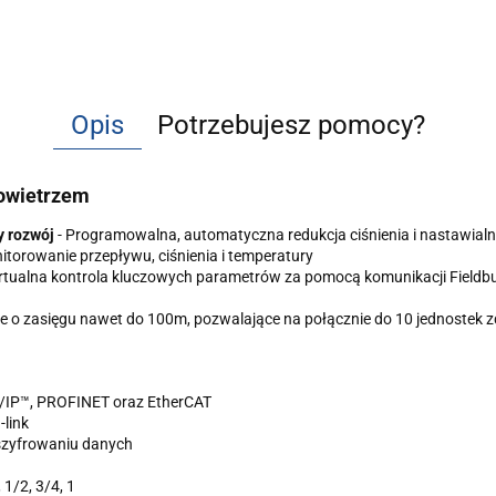
Opis
Potrzebujesz pomocy?
owietrzem
y rozwój
- Programowalna, automatyczna redukcja ciśnienia i nastawial
itorowanie przepływu, ciśnienia i temperatury
rtualna kontrola kluczowych parametrów za pomocą komunikacji Fieldbu
 o zasięgu nawet do 100m, pozwalające na połącznie do 10 jednostek z
t/IP™, PROFINET oraz EtherCAT
link
szyfrowaniu danych
 1/2, 3/4, 1