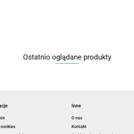
ania sprężonym powietrzem -
zarządzania sprężonym powietr
30/40/60
AMS20/30/40/60
18451.77
Ostatnio oglądane produkty
acje
Inne
min
O nas
 cookies
Kontakt