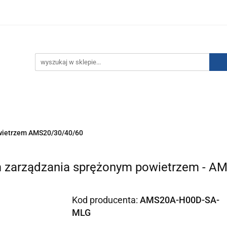
IZACJA ŁADUNKÓW ELEKTROSTATYCZNYCH
KONTAKT
GO POWIETRZA
SERIA J
AUTORYZOWANY DYSTRYBU
NEUTRALIZACJA ŁADUNKÓW ELEKTROSTATYCZNYCH
J
AUTORYZOWANY DYSTRYBUTOR SMC
wietrzem AMS20/30/40/60
zarządzania sprężonym powietrzem - A
Kod producenta:
AMS20A-H00D-SA-
MLG