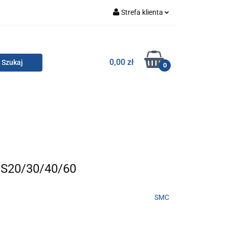
Strefa klienta
Zaloguj się
Zarejestruj się
TOR SMC
0,00 zł
0
Dodaj zgłoszenie
Zgody cookies
KONTAKT
MS20/30/40/60
SMC