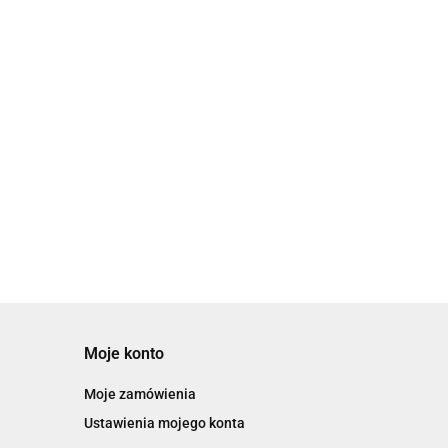
zem -
zarządzania sprężonym powietrzem -
AMS20/30/40/60
18448.43
Moje konto
Moje zamówienia
Ustawienia mojego konta