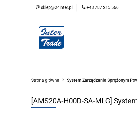
sklep@24inter.pl
+48 787 215 566
BLOG
NEUTRAL
AUDYT SPRĘŻONE
Wszystkie kategorie
BLOG
AUDYT SPRĘŻONEGO POWIETRZA
SERIA 
Strona główna
System Zarządzania Sprężonym Po
[AMS20A-H00D-SA-MLG] System 