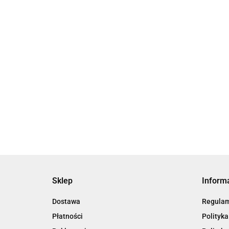
zarządzania sprężonym powietrzem -
zarządz
AMS20/30/40/60
AMS20/
18451.77
18448.43
Sklep
Inform
Dostawa
Regula
Płatności
Polityka