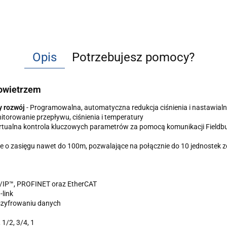
Opis
Potrzebujesz pomocy?
owietrzem
y rozwój
- Programowalna, automatyczna redukcja ciśnienia i nastawial
itorowanie przepływu, ciśnienia i temperatury
rtualna kontrola kluczowych parametrów za pomocą komunikacji Fieldbu
 o zasięgu nawet do 100m, pozwalające na połącznie do 10 jednostek z
t/IP™, PROFINET oraz EtherCAT
link
szyfrowaniu danych
 1/2, 3/4, 1