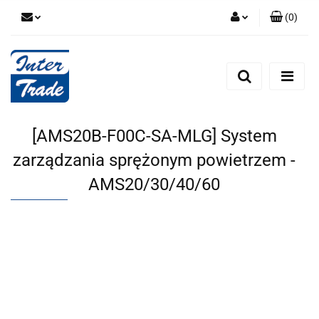
(
0
)
Zaloguj się
Zarejestruj się
Dodaj zgłoszenie
Zgody cookies
[AMS20B-F00C-SA-MLG] System
zarządzania sprężonym powietrzem -
AMS20/30/40/60