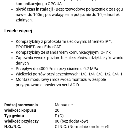
komunikacyjnego OPC UA
Skróć czas instalacji
- Bezprzewodowe połączenie o zasięgu
nawet do 100m, pozwalające na połącznie do 10 jednostek
zdalnych.
I wiele więcej
Kompatybilny z protokołami sieciowymi: Ethernet/IP™,
PROFINET oraz EtherCAT
Kompatybilny ze standardem komunikacyjnym IO-link
Zapewnia wysoki poziom bezpieczeństwa dzięki szyfrowaniu
danych
Przepływ do 4000 l/min przy ciśnieniu 0.7 MPa
Wielkości portów przyłączeniowych: 1/8, 1/4, 3/8, 1/2, 3/4, 1
Montaż modułowy i możliwość montażu w zespole
przygotowania powietrza serii AC-D
Rodzaj sterowania
Manualne
Wielkość korpusu
20
Typ gwintu
F (G)
Wielkość przyłączy
00 (bez dodatków)
N.O./N.C.
C [N.C. (Normalnie zamknięty)]