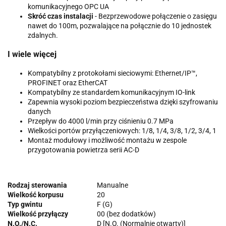
komunikacyjnego OPC UA
Skróć czas instalacji
- Bezprzewodowe połączenie o zasięgu
nawet do 100m, pozwalające na połącznie do 10 jednostek
zdalnych.
I wiele więcej
Kompatybilny z protokołami sieciowymi: Ethernet/IP™,
PROFINET oraz EtherCAT
Kompatybilny ze standardem komunikacyjnym IO-link
Zapewnia wysoki poziom bezpieczeństwa dzięki szyfrowaniu
danych
Przepływ do 4000 l/min przy ciśnieniu 0.7 MPa
Wielkości portów przyłączeniowych: 1/8, 1/4, 3/8, 1/2, 3/4, 1
Montaż modułowy i możliwość montażu w zespole
przygotowania powietrza serii AC-D
Rodzaj sterowania
Manualne
Wielkość korpusu
20
Typ gwintu
F (G)
Wielkość przyłączy
00 (bez dodatków)
N.O./N.C.
D [N.O. (Normalnie otwarty)]