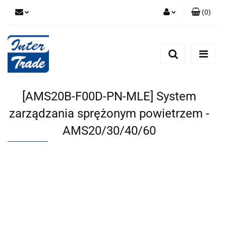
(
0
)
Zaloguj się
Zarejestruj się
Dodaj zgłoszenie
Zgody cookies
[AMS20B-F00D-PN-MLE] System
zarządzania sprężonym powietrzem -
AMS20/30/40/60