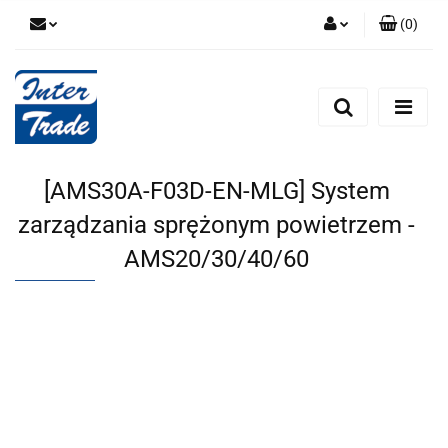
(
0
)
Zaloguj się
Zarejestruj się
Dodaj zgłoszenie
Zgody cookies
[AMS30A-F03D-EN-MLG] System
zarządzania sprężonym powietrzem -
AMS20/30/40/60