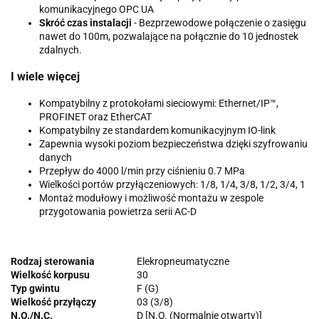
komunikacyjnego OPC UA
Skróć czas instalacji
- Bezprzewodowe połączenie o zasięgu
nawet do 100m, pozwalające na połącznie do 10 jednostek
zdalnych.
I wiele więcej
Kompatybilny z protokołami sieciowymi: Ethernet/IP™,
PROFINET oraz EtherCAT
Kompatybilny ze standardem komunikacyjnym IO-link
Zapewnia wysoki poziom bezpieczeństwa dzięki szyfrowaniu
danych
Przepływ do 4000 l/min przy ciśnieniu 0.7 MPa
Wielkości portów przyłączeniowych: 1/8, 1/4, 3/8, 1/2, 3/4, 1
Montaż modułowy i możliwość montażu w zespole
przygotowania powietrza serii AC-D
Rodzaj sterowania
Elekropneumatyczne
Wielkość korpusu
30
Typ gwintu
F (G)
Wielkość przyłączy
03 (3/8)
N.O./N.C.
D [N.O. (Normalnie otwarty)]