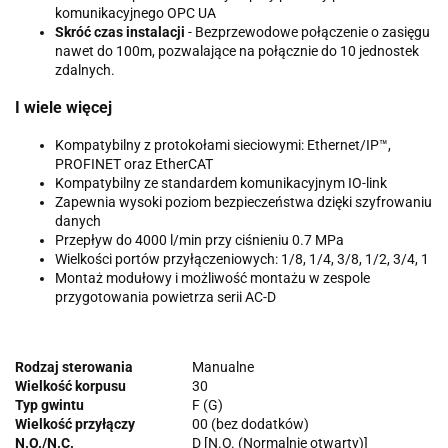
komunikacyjnego OPC UA
Skróć czas instalacji
- Bezprzewodowe połączenie o zasięgu
nawet do 100m, pozwalające na połącznie do 10 jednostek
zdalnych.
I wiele więcej
Kompatybilny z protokołami sieciowymi: Ethernet/IP™,
PROFINET oraz EtherCAT
Kompatybilny ze standardem komunikacyjnym IO-link
Zapewnia wysoki poziom bezpieczeństwa dzięki szyfrowaniu
danych
Przepływ do 4000 l/min przy ciśnieniu 0.7 MPa
Wielkości portów przyłączeniowych: 1/8, 1/4, 3/8, 1/2, 3/4, 1
Montaż modułowy i możliwość montażu w zespole
przygotowania powietrza serii AC-D
Rodzaj sterowania
Manualne
Wielkość korpusu
30
Typ gwintu
F (G)
Wielkość przyłączy
00 (bez dodatków)
N.O./N.C.
D [N.O. (Normalnie otwarty)]