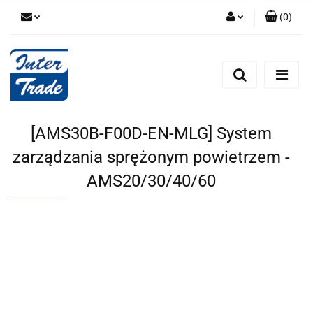
(
0
)
Zaloguj się
Zarejestruj się
Dodaj zgłoszenie
Zgody cookies
[AMS30B-F00D-EN-MLG] System
zarządzania sprężonym powietrzem -
AMS20/30/40/60