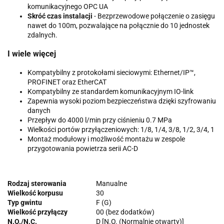
komunikacyjnego OPC UA
Skróć czas instalacji
- Bezprzewodowe połączenie o zasięgu
nawet do 100m, pozwalające na połącznie do 10 jednostek
zdalnych.
I wiele więcej
Kompatybilny z protokołami sieciowymi: Ethernet/IP™,
PROFINET oraz EtherCAT
Kompatybilny ze standardem komunikacyjnym IO-link
Zapewnia wysoki poziom bezpieczeństwa dzięki szyfrowaniu
danych
Przepływ do 4000 l/min przy ciśnieniu 0.7 MPa
Wielkości portów przyłączeniowych: 1/8, 1/4, 3/8, 1/2, 3/4, 1
Montaż modułowy i możliwość montażu w zespole
przygotowania powietrza serii AC-D
Rodzaj sterowania
Manualne
Wielkość korpusu
30
Typ gwintu
F (G)
Wielkość przyłączy
00 (bez dodatków)
N.O./N.C.
D [N.O. (Normalnie otwarty)]