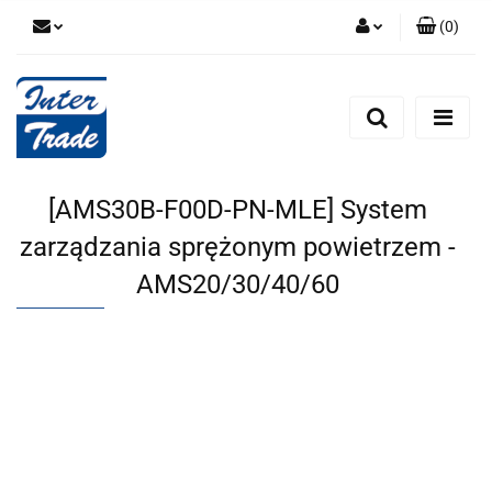
(
0
)
Zaloguj się
Zarejestruj się
Dodaj zgłoszenie
Zgody cookies
[AMS30B-F00D-PN-MLE] System
zarządzania sprężonym powietrzem -
AMS20/30/40/60