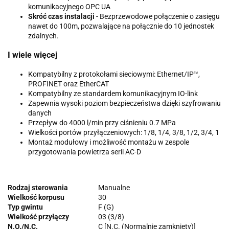
komunikacyjnego OPC UA
Skróć czas instalacji
- Bezprzewodowe połączenie o zasięgu
nawet do 100m, pozwalające na połącznie do 10 jednostek
zdalnych.
I wiele więcej
Kompatybilny z protokołami sieciowymi: Ethernet/IP™,
PROFINET oraz EtherCAT
Kompatybilny ze standardem komunikacyjnym IO-link
Zapewnia wysoki poziom bezpieczeństwa dzięki szyfrowaniu
danych
Przepływ do 4000 l/min przy ciśnieniu 0.7 MPa
Wielkości portów przyłączeniowych: 1/8, 1/4, 3/8, 1/2, 3/4, 1
Montaż modułowy i możliwość montażu w zespole
przygotowania powietrza serii AC-D
Rodzaj sterowania
Manualne
Wielkość korpusu
30
Typ gwintu
F (G)
Wielkość przyłączy
03 (3/8)
N.O./N.C.
C [N.C. (Normalnie zamknięty)]