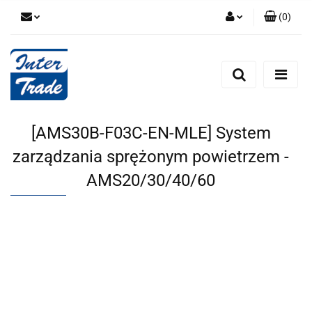
(
0
)
Zaloguj się
Zarejestruj się
Dodaj zgłoszenie
Zgody cookies
[AMS30B-F03C-EN-MLE] System
zarządzania sprężonym powietrzem -
AMS20/30/40/60