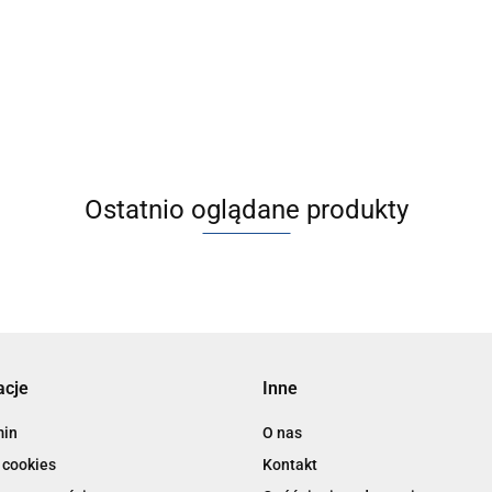
ania sprężonym powietrzem -
zarządzania sprężonym powietr
30/40/60
AMS20/30/40/60
18448.43
Ostatnio oglądane produkty
acje
Inne
min
O nas
 cookies
Kontakt