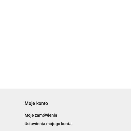
zem -
zarządzania sprężonym powietrzem -
AMS20/30/40/60
18451.77
Moje konto
Moje zamówienia
Ustawienia mojego konta