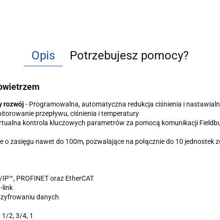
Opis
Potrzebujesz pomocy?
owietrzem
y rozwój
- Programowalna, automatyczna redukcja ciśnienia i nastawial
itorowanie przepływu, ciśnienia i temperatury
rtualna kontrola kluczowych parametrów za pomocą komunikacji Fieldbu
 o zasięgu nawet do 100m, pozwalające na połącznie do 10 jednostek z
t/IP™, PROFINET oraz EtherCAT
link
szyfrowaniu danych
 1/2, 3/4, 1