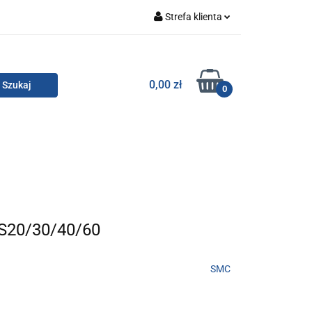
Strefa klienta
Zaloguj się
Zarejestruj się
TOR SMC
0,00 zł
0
Dodaj zgłoszenie
Zgody cookies
KONTAKT
S20/30/40/60
SMC