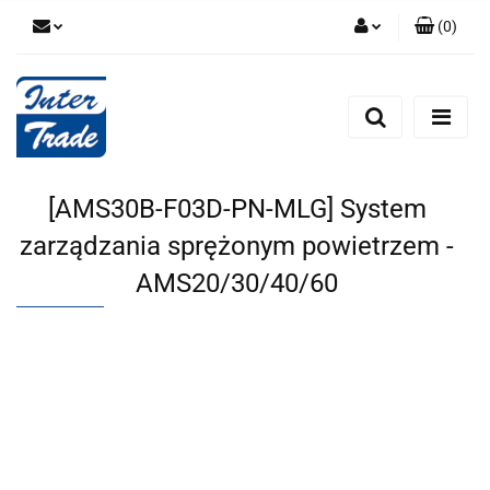
(
0
)
Zaloguj się
Zarejestruj się
Dodaj zgłoszenie
Zgody cookies
[AMS30B-F03D-PN-MLG] System
zarządzania sprężonym powietrzem -
AMS20/30/40/60