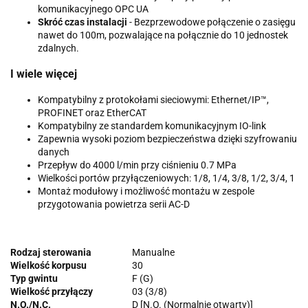
komunikacyjnego OPC UA
Skróć czas instalacji
- Bezprzewodowe połączenie o zasięgu
nawet do 100m, pozwalające na połącznie do 10 jednostek
zdalnych.
I wiele więcej
Kompatybilny z protokołami sieciowymi: Ethernet/IP™,
PROFINET oraz EtherCAT
Kompatybilny ze standardem komunikacyjnym IO-link
Zapewnia wysoki poziom bezpieczeństwa dzięki szyfrowaniu
danych
Przepływ do 4000 l/min przy ciśnieniu 0.7 MPa
Wielkości portów przyłączeniowych: 1/8, 1/4, 3/8, 1/2, 3/4, 1
Montaż modułowy i możliwość montażu w zespole
przygotowania powietrza serii AC-D
Rodzaj sterowania
Manualne
Wielkość korpusu
30
Typ gwintu
F (G)
Wielkość przyłączy
03 (3/8)
N.O./N.C.
D [N.O. (Normalnie otwarty)]