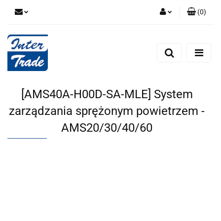
(
0
)
Zaloguj się
Zarejestruj się
Dodaj zgłoszenie
Zgody cookies
[AMS40A-H00D-SA-MLE] System
zarządzania sprężonym powietrzem -
AMS20/30/40/60