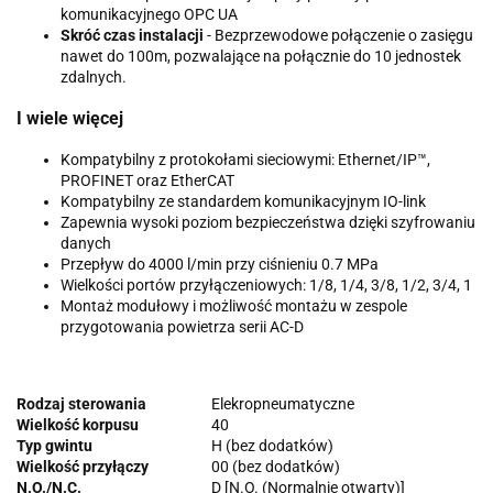
komunikacyjnego OPC UA
Skróć czas instalacji
- Bezprzewodowe połączenie o zasięgu
nawet do 100m, pozwalające na połącznie do 10 jednostek
zdalnych.
I wiele więcej
Kompatybilny z protokołami sieciowymi: Ethernet/IP™,
PROFINET oraz EtherCAT
Kompatybilny ze standardem komunikacyjnym IO-link
Zapewnia wysoki poziom bezpieczeństwa dzięki szyfrowaniu
danych
Przepływ do 4000 l/min przy ciśnieniu 0.7 MPa
Wielkości portów przyłączeniowych: 1/8, 1/4, 3/8, 1/2, 3/4, 1
Montaż modułowy i możliwość montażu w zespole
przygotowania powietrza serii AC-D
Rodzaj sterowania
Elekropneumatyczne
Wielkość korpusu
40
Typ gwintu
H (bez dodatków)
Wielkość przyłączy
00 (bez dodatków)
N.O./N.C.
D [N.O. (Normalnie otwarty)]