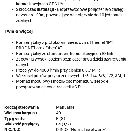
komunikacyjnego OPC UA
Skróć czas instalacji
- Bezprzewodowe połączenie o zasięgu
nawet do 100m, pozwalające na połącznie do 10 jednostek
zdalnych.
I wiele więcej
Kompatybilny z protokołami sieciowymi: Ethernet/IP™,
PROFINET oraz EtherCAT
Kompatybilny ze standardem komunikacyjnym IO-link
Zapewnia wysoki poziom bezpieczeństwa dzięki szyfrowaniu
danych
Przepływ do 4000 l/min przy ciśnieniu 0.7 MPa
Wielkości portów przyłączeniowych: 1/8, 1/4, 3/8, 1/2, 3/4, 1
Montaż modułowy i możliwość montażu w zespole
przygotowania powietrza serii AC-D
Rodzaj sterowania
Manualne
Wielkość korpusu
40
Typ gwintu
F (G)
Wielkość przyłączy
04 (1/2)
N.O./N.C.
D [N.O. (Normalnie otwarty)]