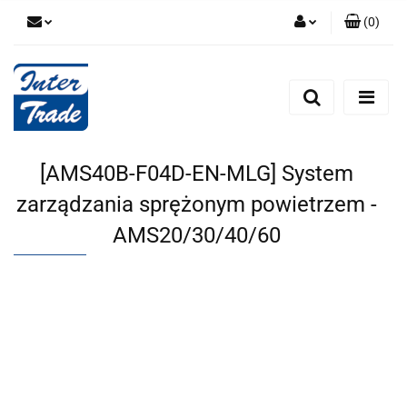
(
0
)
Zaloguj się
Zarejestruj się
Dodaj zgłoszenie
Zgody cookies
[AMS40B-F04D-EN-MLG] System
zarządzania sprężonym powietrzem -
AMS20/30/40/60