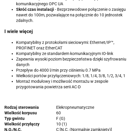
komunikacyjnego OPC UA
Skróć czas instalacji
- Bezprzewodowe połączenie o zasięgu
nawet do 100m, pozwalające na połącznie do 10 jednostek
zdalnych.
I wiele więcej
Kompatybilny z protokołami sieciowymi: Ethernet/IP™,
PROFINET oraz EtherCAT
Kompatybilny ze standardem komunikacyjnym IO-link
Zapewnia wysoki poziom bezpieczeństwa dzięki szyfrowaniu
danych
Przepływ do 4000 l/min przy ciśnieniu 0.7 MPa
Wielkości portów przyłączeniowych: 1/8, 1/4, 3/8, 1/2, 3/4, 1
Montaż modułowy i możliwość montażu w zespole
przygotowania powietrza serii AC-D
Rodzaj sterowania
Elekropneumatyczne
Wielkość korpusu
60
Typ gwintu
F (G)
Wielkość przyłączy
10 (1)
N.O./N.C.
C [N.C. (Normalnie zamknięty)]