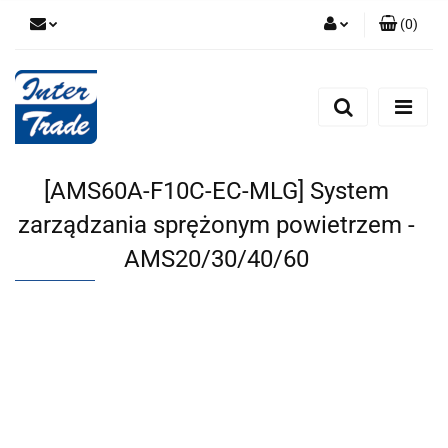
(
0
)
Zaloguj się
Zarejestruj się
Dodaj zgłoszenie
Zgody cookies
[AMS60A-F10C-EC-MLG] System
zarządzania sprężonym powietrzem -
AMS20/30/40/60