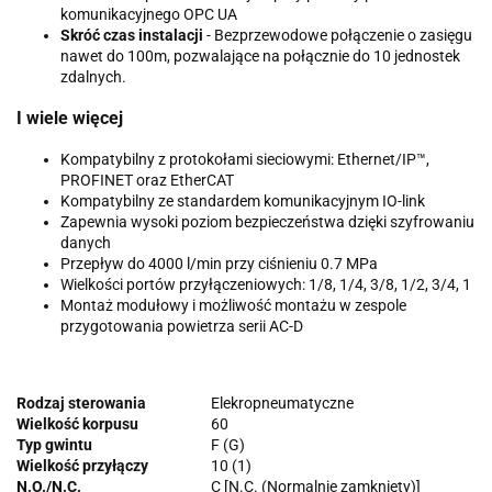
komunikacyjnego OPC UA
Skróć czas instalacji
- Bezprzewodowe połączenie o zasięgu
nawet do 100m, pozwalające na połącznie do 10 jednostek
zdalnych.
I wiele więcej
Kompatybilny z protokołami sieciowymi: Ethernet/IP™,
PROFINET oraz EtherCAT
Kompatybilny ze standardem komunikacyjnym IO-link
Zapewnia wysoki poziom bezpieczeństwa dzięki szyfrowaniu
danych
Przepływ do 4000 l/min przy ciśnieniu 0.7 MPa
Wielkości portów przyłączeniowych: 1/8, 1/4, 3/8, 1/2, 3/4, 1
Montaż modułowy i możliwość montażu w zespole
przygotowania powietrza serii AC-D
Rodzaj sterowania
Elekropneumatyczne
Wielkość korpusu
60
Typ gwintu
F (G)
Wielkość przyłączy
10 (1)
N.O./N.C.
C [N.C. (Normalnie zamknięty)]