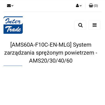
(
0
)
Zaloguj się
Zarejestruj się
Dodaj zgłoszenie
Zgody cookies
[AMS60A-F10C-EN-MLG] System
zarządzania sprężonym powietrzem -
AMS20/30/40/60