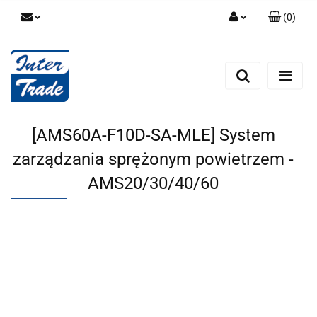
(
0
)
Zaloguj się
Zarejestruj się
Dodaj zgłoszenie
Zgody cookies
[AMS60A-F10D-SA-MLE] System
zarządzania sprężonym powietrzem -
AMS20/30/40/60