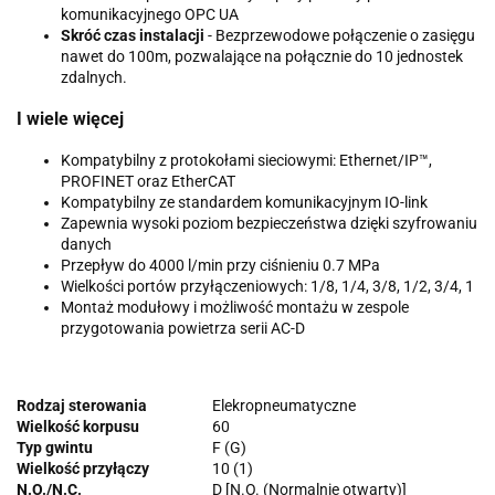
komunikacyjnego OPC UA
Skróć czas instalacji
- Bezprzewodowe połączenie o zasięgu
nawet do 100m, pozwalające na połącznie do 10 jednostek
zdalnych.
I wiele więcej
Kompatybilny z protokołami sieciowymi: Ethernet/IP™,
PROFINET oraz EtherCAT
Kompatybilny ze standardem komunikacyjnym IO-link
Zapewnia wysoki poziom bezpieczeństwa dzięki szyfrowaniu
danych
Przepływ do 4000 l/min przy ciśnieniu 0.7 MPa
Wielkości portów przyłączeniowych: 1/8, 1/4, 3/8, 1/2, 3/4, 1
Montaż modułowy i możliwość montażu w zespole
przygotowania powietrza serii AC-D
Rodzaj sterowania
Elekropneumatyczne
Wielkość korpusu
60
Typ gwintu
F (G)
Wielkość przyłączy
10 (1)
N.O./N.C.
D [N.O. (Normalnie otwarty)]