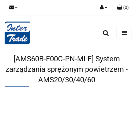
(
0
)
Zaloguj się
Zarejestruj się
Dodaj zgłoszenie
Zgody cookies
[AMS60B-F00C-PN-MLE] System
zarządzania sprężonym powietrzem -
AMS20/30/40/60