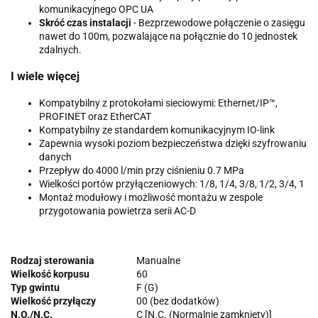
komunikacyjnego OPC UA
Skróć czas instalacji
- Bezprzewodowe połączenie o zasięgu
nawet do 100m, pozwalające na połącznie do 10 jednostek
zdalnych.
I wiele więcej
Kompatybilny z protokołami sieciowymi: Ethernet/IP™,
PROFINET oraz EtherCAT
Kompatybilny ze standardem komunikacyjnym IO-link
Zapewnia wysoki poziom bezpieczeństwa dzięki szyfrowaniu
danych
Przepływ do 4000 l/min przy ciśnieniu 0.7 MPa
Wielkości portów przyłączeniowych: 1/8, 1/4, 3/8, 1/2, 3/4, 1
Montaż modułowy i możliwość montażu w zespole
przygotowania powietrza serii AC-D
Rodzaj sterowania
Manualne
Wielkość korpusu
60
Typ gwintu
F (G)
Wielkość przyłączy
00 (bez dodatków)
N.O./N.C.
C [N.C. (Normalnie zamknięty)]