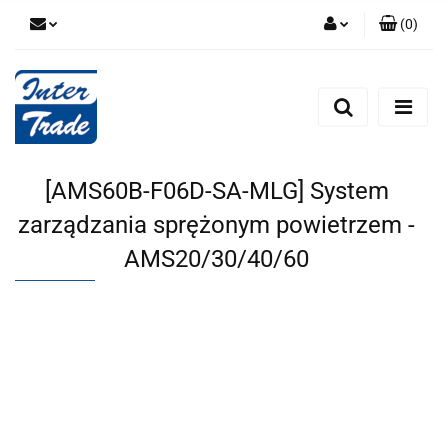
(
0
)
Zaloguj się
Zarejestruj się
Dodaj zgłoszenie
Zgody cookies
[AMS60B-F06D-SA-MLG] System
zarządzania sprężonym powietrzem -
AMS20/30/40/60