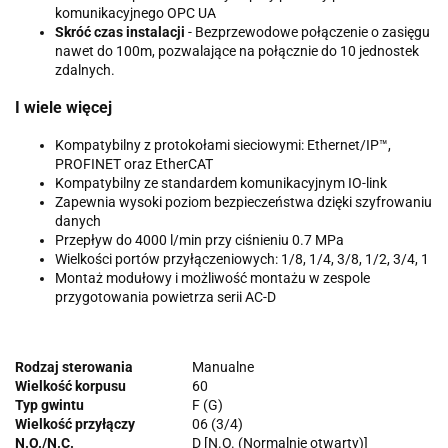
komunikacyjnego OPC UA
Skróć czas instalacji
- Bezprzewodowe połączenie o zasięgu
nawet do 100m, pozwalające na połącznie do 10 jednostek
zdalnych.
I wiele więcej
Kompatybilny z protokołami sieciowymi: Ethernet/IP™,
PROFINET oraz EtherCAT
Kompatybilny ze standardem komunikacyjnym IO-link
Zapewnia wysoki poziom bezpieczeństwa dzięki szyfrowaniu
danych
Przepływ do 4000 l/min przy ciśnieniu 0.7 MPa
Wielkości portów przyłączeniowych: 1/8, 1/4, 3/8, 1/2, 3/4, 1
Montaż modułowy i możliwość montażu w zespole
przygotowania powietrza serii AC-D
Rodzaj sterowania
Manualne
Wielkość korpusu
60
Typ gwintu
F (G)
Wielkość przyłączy
06 (3/4)
N.O./N.C.
D [N.O. (Normalnie otwarty)]