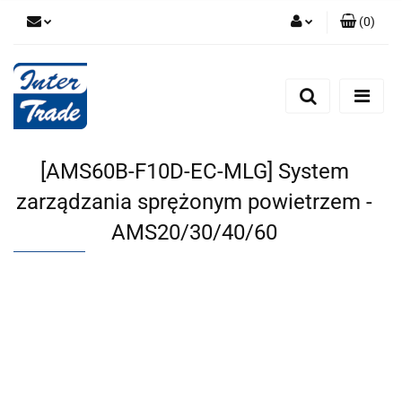
(
0
)
Zaloguj się
Zarejestruj się
Dodaj zgłoszenie
Zgody cookies
[AMS60B-F10D-EC-MLG] System
zarządzania sprężonym powietrzem -
AMS20/30/40/60