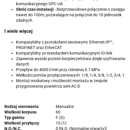
komunikacyjnego OPC UA
Skróć czas instalacji
- Bezprzewodowe połączenie o zasięgu
nawet do 100m, pozwalające na połącznie do 10 jednostek
zdalnych.
I wiele więcej
Kompatybilny z protokołami sieciowymi: Ethernet/IP™,
PROFINET oraz EtherCAT
Kompatybilny ze standardem komunikacyjnym IO-link
Zapewnia wysoki poziom bezpieczeństwa dzięki szyfrowaniu
danych
Przepływ do 4000 l/min przy ciśnieniu 0.7 MPa
Wielkości portów przyłączeniowych: 1/8, 1/4, 3/8, 1/2, 3/4, 1
Montaż modułowy i możliwość montażu w zespole
przygotowania powietrza serii AC-D
Rodzaj sterowania
Manualne
Wielkość korpusu
60
Typ gwintu
F (G)
Wielkość przyłączy
10 (1)
N.O./N.C.
D [N.O. (Normalnie otwarty)]