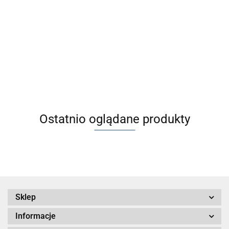
[CD55B20-10]
[CD55B20-
[CD55B100-
[CD55B20-
Siłownik
10M] Siłownik
20M] Siłownik
100M]
kompaktowy
kompaktowy
kompaktowy
Siłownik
215.69
215.69
915.66
294.74
zgodny z ISO
zgodny z ISO
zgodny z ISO
kompaktowy
21287 serii
21287 serii
21287 serii
zgodny z ISO
C55
C55
C55
21287 serii
C55
Ostatnio oglądane produkty
Sklep
Informacje