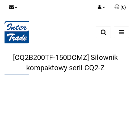
(
0
)
Zaloguj się
Zarejestruj się
Dodaj zgłoszenie
Zgody cookies
[CQ2B200TF-150DCMZ] Siłownik
kompaktowy serii CQ2-Z