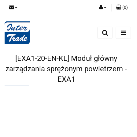
(
0
)
Zaloguj się
Zarejestruj się
Dodaj zgłoszenie
Zgody cookies
[EXA1-20-EN-KL] Moduł główny
zarządzania sprężonym powietrzem -
EXA1