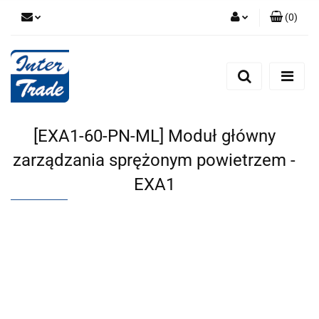
(
0
)
Zaloguj się
Zarejestruj się
Dodaj zgłoszenie
Zgody cookies
[EXA1-60-PN-ML] Moduł główny
zarządzania sprężonym powietrzem -
EXA1