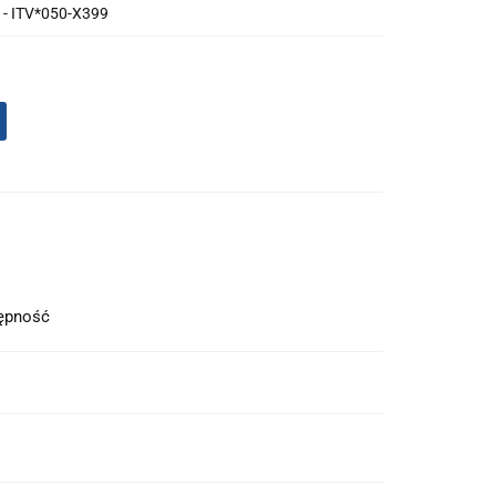
 - ITV*050-X399
tępność