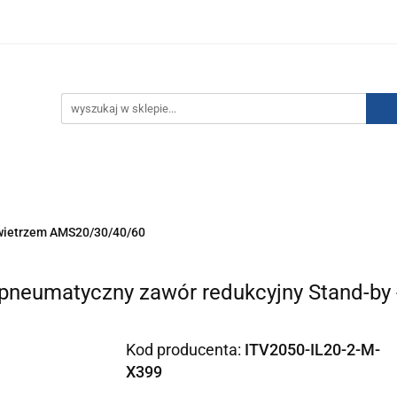
IZACJA ŁADUNKÓW ELEKTROSTATYCZNYCH
KONTAKT
GO POWIETRZA
SERIA J
AUTORYZOWANY DYSTRYBU
NEUTRALIZACJA ŁADUNKÓW ELEKTROSTATYCZNYCH
J
AUTORYZOWANY DYSTRYBUTOR SMC
wietrzem AMS20/30/40/60
opneumatyczny zawór redukcyjny Stand-by 
Kod producenta:
ITV2050-IL20-2-M-
X399