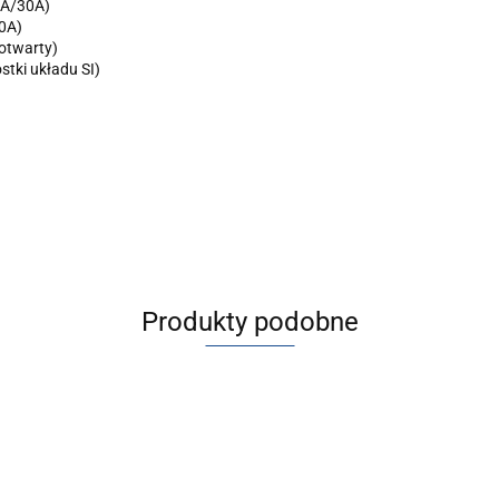
A/30A)
0A)
otwarty)
ostki układu SI)
Produkty podobne