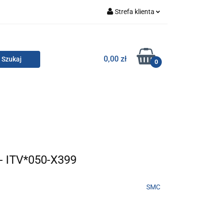
Strefa klienta
Zaloguj się
Zarejestruj się
TOR SMC
0,00 zł
0
Dodaj zgłoszenie
Zgody cookies
KONTAKT
- ITV*050-X399
SMC