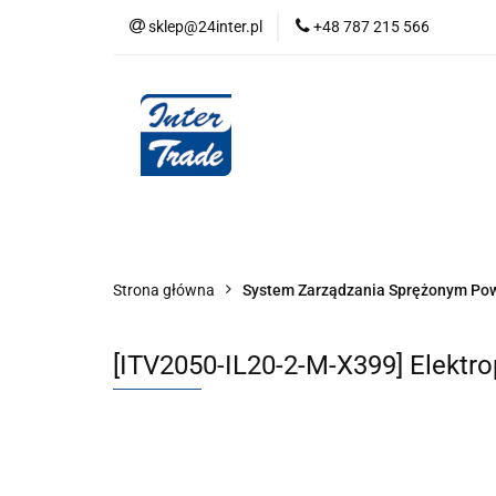
sklep@24inter.pl
+48 787 215 566
BLOG
NEUTRAL
AUDYT SPRĘŻONE
Wszystkie kategorie
BLOG
AUDYT SPRĘŻONEGO POWIETRZA
SERIA 
Strona główna
System Zarządzania Sprężonym Po
[ITV2050-IL20-2-M-X399] Elektr