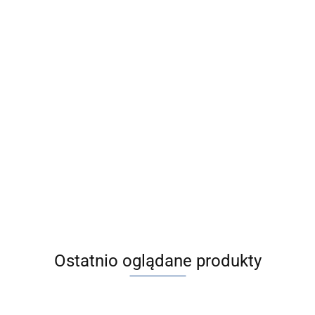
[JA140-30-150-
[JA140-30-150]
[JA160-33-200]
[JA10-4-070]
X11] JA,
JA, Element
JA, Element
Element
Element
kompensacyjny,
kompensacyjny,
kompensacyj
3016.58
2662.45
3481.52
67.22
kompensacyjny,
standardowy
semi-
standardowy
standardowy
standardowy
Ostatnio oglądane produkty