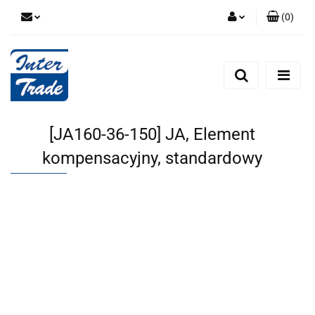
(
0
)
Zaloguj się
Zarejestruj się
Dodaj zgłoszenie
Zgody cookies
[JA160-36-150] JA, Element
kompensacyjny, standardowy