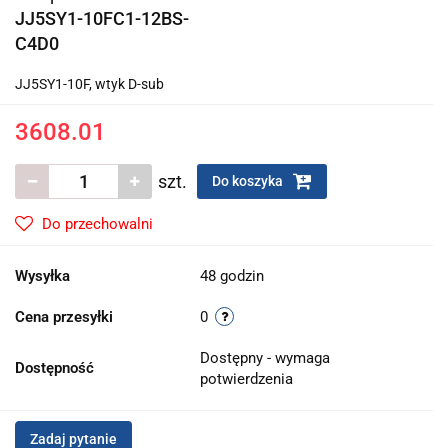
JJ5SY1-10FC1-12BS-
C4D0
JJ5SY1-10F, wtyk D-sub
3608.01
szt.
Do koszyka
Do przechowalni
Wysyłka
48 godzin
Cena przesyłki
0
Dostępny - wymaga
Dostępność
potwierdzenia
Zadaj pytanie