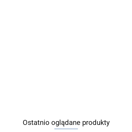
[CE1B32-
[CE1B40-
100] CE1,
150] CE1,
[CDLM2B40-
[ALIM1100-4]
Siłownik z
Siłownik z
500-E] C(D)LM2,
ALIM1000/1100,
2722.14
3529.19
pomiarem
pomiarem
Siłownik z
Smarownica
2878.04
przesunięcia
przesunięcia
4201.29
dokładną
impulsowa na
tłoczyska,
tłoczyska,
blokadą
płycie
standardowy
standardowy
tłoczyska,
wielomiejscowej
dwustronnego
działania, z
jednostronnym
tłoczyskiem
Ostatnio oglądane produkty