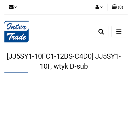
(
0
)
Zaloguj się
Zarejestruj się
Dodaj zgłoszenie
Zgody cookies
[JJ5SY1-10FC1-12BS-C4D0] JJ5SY1-
10F, wtyk D-sub