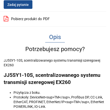
Zadaj pytanie
Pobierz produkt do PDF
Opis
Potrzebujesz pomocy?
JJ5SY1-10S, scentralizowanego systemu transmisji szeregowej
EX260
JJ5SY1-10S, scentralizowanego systemu
transmisji szeregowej EX260
Przyłącza z boku.
Protokoły: DeviceNet<sup>TM</sup>, Profibus DP, CC-Link,
EtherCAT, PROFINET, EtherNet/IP<sup>TM</sup>, EtherNet
POWERLINK, IO-Link.