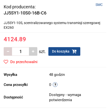
SMC
Kod producenta:
JJ5SY1-10S0-16B-C6
JJ5SY1-10S, scentralizowanego systemu transmisji szeregowej
EX260
4124.89
szt.
Do koszyka
Do przechowalni
Wysyłka
48 godzin
Cena przesyłki
0
Dostępny - wymaga
Dostępność
potwierdzenia