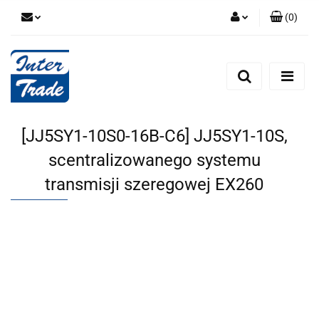
(
0
)
Zaloguj się
Zarejestruj się
Dodaj zgłoszenie
Zgody cookies
[JJ5SY1-10S0-16B-C6] JJ5SY1-10S,
scentralizowanego systemu
transmisji szeregowej EX260