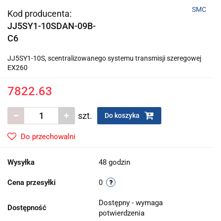
SMC
Kod producenta:
JJ5SY1-10SDAN-09B-
C6
JJ5SY1-10S, scentralizowanego systemu transmisji szeregowej
EX260
7822.63
szt.
Do koszyka
Do przechowalni
Wysyłka
48 godzin
Cena przesyłki
0
Dostępny - wymaga
Dostępność
potwierdzenia