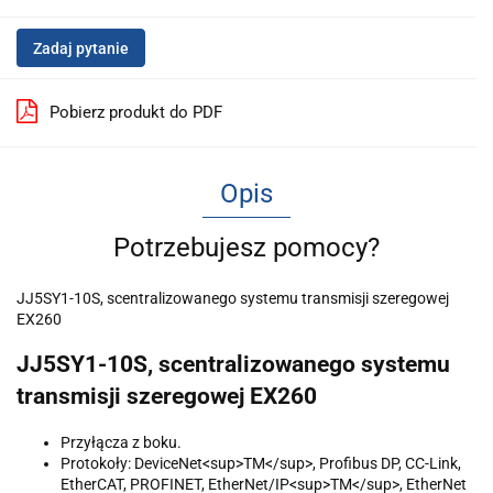
Zadaj pytanie
Pobierz produkt do PDF
Opis
Potrzebujesz pomocy?
JJ5SY1-10S, scentralizowanego systemu transmisji szeregowej
EX260
JJ5SY1-10S, scentralizowanego systemu
transmisji szeregowej EX260
Przyłącza z boku.
Protokoły: DeviceNet<sup>TM</sup>, Profibus DP, CC-Link,
EtherCAT, PROFINET, EtherNet/IP<sup>TM</sup>, EtherNet