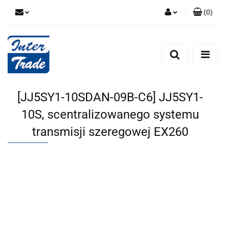
(
0
)
Zaloguj się
Zarejestruj się
Dodaj zgłoszenie
Zgody cookies
[JJ5SY1-10SDAN-09B-C6] JJ5SY1-
10S, scentralizowanego systemu
transmisji szeregowej EX260