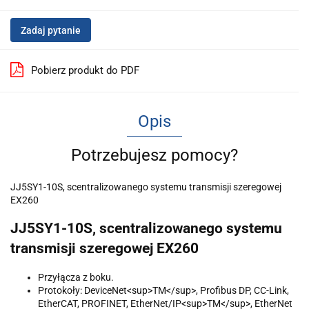
Zadaj pytanie
Pobierz produkt do PDF
Opis
Potrzebujesz pomocy?
JJ5SY1-10S, scentralizowanego systemu transmisji szeregowej
EX260
JJ5SY1-10S, scentralizowanego systemu
transmisji szeregowej EX260
Przyłącza z boku.
Protokoły: DeviceNet<sup>TM</sup>, Profibus DP, CC-Link,
EtherCAT, PROFINET, EtherNet/IP<sup>TM</sup>, EtherNet