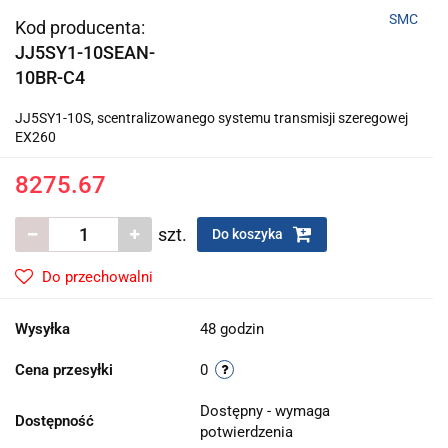
SMC
Kod producenta:
JJ5SY1-10SEAN-
10BR-C4
JJ5SY1-10S, scentralizowanego systemu transmisji szeregowej
EX260
8275.67
szt.
Do koszyka
Do przechowalni
Wysyłka
48 godzin
Cena przesyłki
0
Dostępny - wymaga
Dostępność
potwierdzenia