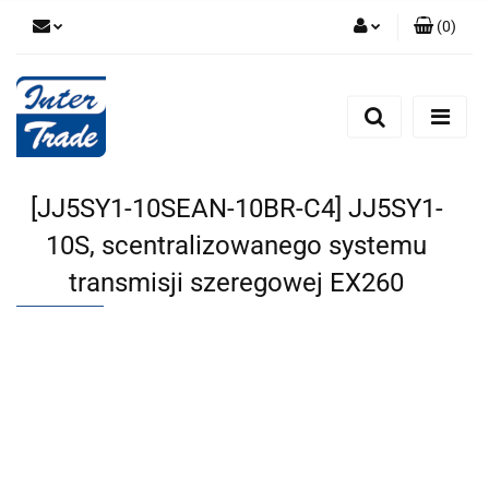
(
0
)
Zaloguj się
Zarejestruj się
Dodaj zgłoszenie
Zgody cookies
[JJ5SY1-10SEAN-10BR-C4] JJ5SY1-
10S, scentralizowanego systemu
transmisji szeregowej EX260