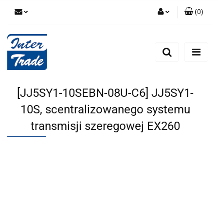
(
0
)
Zaloguj się
Zarejestruj się
Dodaj zgłoszenie
Zgody cookies
[JJ5SY1-10SEBN-08U-C6] JJ5SY1-
10S, scentralizowanego systemu
transmisji szeregowej EX260