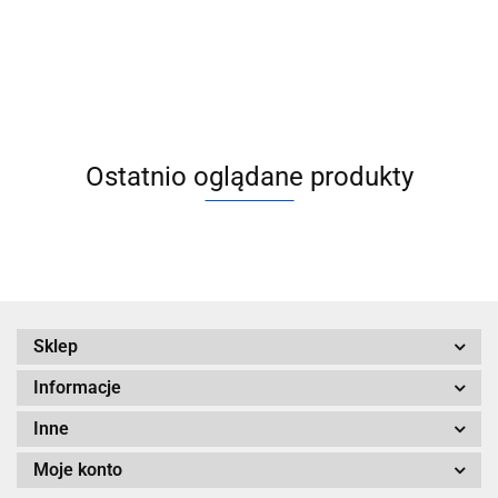
z prowadnicą
5234.28
ślizgową, ATEX
kategoria 2 - II 2
Ostatnio oglądane produkty
Sklep
Informacje
Inne
Moje konto