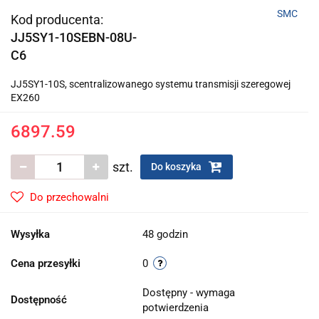
SMC
Kod producenta:
JJ5SY1-10SEBN-08U-
C6
JJ5SY1-10S, scentralizowanego systemu transmisji szeregowej
EX260
6897.59
szt.
Do koszyka
Do przechowalni
Wysyłka
48 godzin
Cena przesyłki
0
Dostępny - wymaga
Dostępność
potwierdzenia