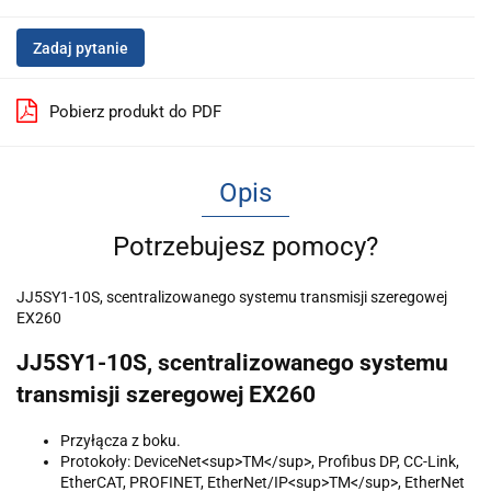
Zadaj pytanie
Pobierz produkt do PDF
Opis
Potrzebujesz pomocy?
JJ5SY1-10S, scentralizowanego systemu transmisji szeregowej
EX260
JJ5SY1-10S, scentralizowanego systemu
transmisji szeregowej EX260
Przyłącza z boku.
Protokoły: DeviceNet<sup>TM</sup>, Profibus DP, CC-Link,
EtherCAT, PROFINET, EtherNet/IP<sup>TM</sup>, EtherNet