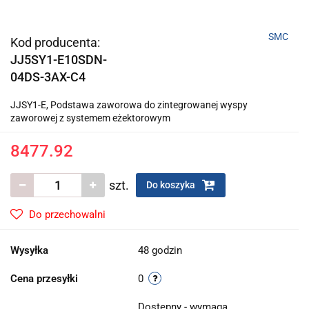
SMC
Kod producenta:
JJ5SY1-E10SDN-
04DS-3AX-C4
JJSY1-E, Podstawa zaworowa do zintegrowanej wyspy
zaworowej z systemem eżektorowym
8477.92
szt.
Do koszyka
Do przechowalni
Wysyłka
48 godzin
Cena przesyłki
0
Dostępny - wymaga