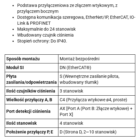
Podstawa przyłączeniowa ze złączem wtykowym, z
przyłączem bocznym
Dostępna komunikacja szeregowa, EtherNet/IP, EtherCAT, IO-
Link & PROFINET
Maksymalnie do 24 stanowisk
Wbudowany czujnik ciśnienia
Stopień ochrony: Do IP40.
Sposób montażu
Montaż bezpośredni
Moduł SI
DN (EtherCAT®)
Płyta
S (Wewnętrzne zasilanie pilota,
zasilania/odpowietrzania
wbudowany tłumik)
Ilość czujników ciśnienia
3 stanowisk
Wielkość przyłączy A, B
C4 (Przyłącza wtykowe ø4, proste)
AX [Port A (Port B: Złącze wtykowe) +
Port detekcji ciśnienia
Port X]
Ilość stanowisk
4 stanowisk
Położenie przyłączy P, E
D (Strona D, 2~10 stanowisk)