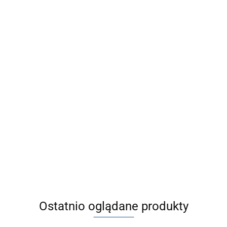
[IDG50A-F03]
[CY1SG40TF-
IDG-A,
[ALIM1100-6]
500Z] CY1S-Z,
Membranowy
ALIM1000/1100,
5997.20
Siłownik
osuszacz
[IP8100-030-X
Smarownica
6261.99
5985.97
beztłoczyskowy
powietrza
IP8100-X14,
impulsowa na
ze sprzężeniem
Ustawnik pozy
płycie
6441.35
magnetycznym,
elektropneuma
wielomiejscowej
z sankami z
do napędów
łożyskami
obrotowych (A
ślizgowymi
Ostatnio oglądane produkty