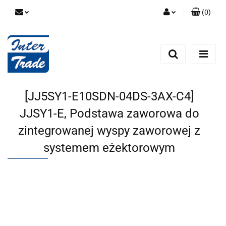
(
0
)
Zaloguj się
Zarejestruj się
Dodaj zgłoszenie
Zgody cookies
[JJ5SY1-E10SDN-04DS-3AX-C4]
JJSY1-E, Podstawa zaworowa do
zintegrowanej wyspy zaworowej z
systemem eżektorowym