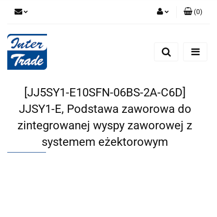
(
0
)
Zaloguj się
Zarejestruj się
Dodaj zgłoszenie
Zgody cookies
[JJ5SY1-E10SFN-06BS-2A-C6D]
JJSY1-E, Podstawa zaworowa do
zintegrowanej wyspy zaworowej z
systemem eżektorowym