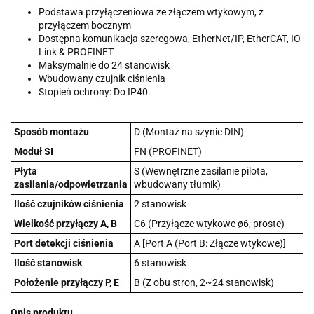
Podstawa przyłączeniowa ze złączem wtykowym, z
przyłączem bocznym
Dostępna komunikacja szeregowa, EtherNet/IP, EtherCAT, IO-
Link & PROFINET
Maksymalnie do 24 stanowisk
Wbudowany czujnik ciśnienia
Stopień ochrony: Do IP40.
Sposób montażu
D (Montaż na szynie DIN)
Moduł SI
FN (PROFINET)
Płyta
S (Wewnętrzne zasilanie pilota,
zasilania/odpowietrzania
wbudowany tłumik)
Ilość czujników ciśnienia
2 stanowisk
Wielkość przyłączy A, B
C6 (Przyłącze wtykowe ø6, proste)
Port detekcji ciśnienia
A [Port A (Port B: Złącze wtykowe)]
Ilość stanowisk
6 stanowisk
Położenie przyłączy P, E
B (Z obu stron, 2~24 stanowisk)
Opis produktu