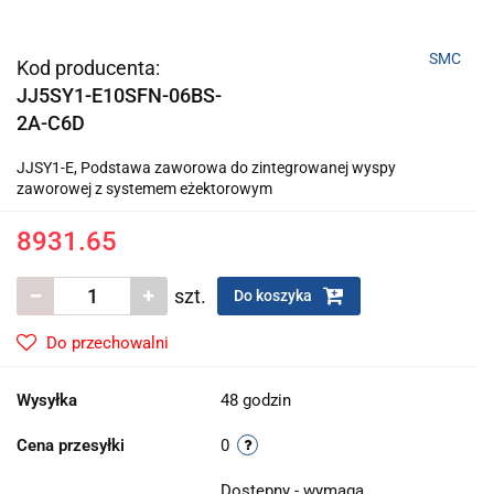
SMC
Kod producenta:
JJ5SY1-E10SFN-06BS-
2A-C6D
JJSY1-E, Podstawa zaworowa do zintegrowanej wyspy
zaworowej z systemem eżektorowym
8931.65
szt.
Do koszyka
Do przechowalni
Wysyłka
48 godzin
Cena przesyłki
0
Dostępny - wymaga