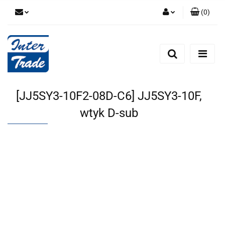
(
0
)
Zaloguj się
Zarejestruj się
Dodaj zgłoszenie
Zgody cookies
[JJ5SY3-10F2-08D-C6] JJ5SY3-10F,
wtyk D-sub