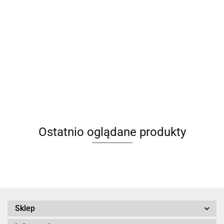
[CE1B32-
[CE1B40-
100] CE1,
150] CE1,
[CDLM2B40-
[ALIM1100-4]
Siłownik z
Siłownik z
500-E] C(D)LM2,
ALIM1000/1100,
2722.14
3529.19
pomiarem
pomiarem
Siłownik z
Smarownica
2878.04
przesunięcia
przesunięcia
4201.29
dokładną
impulsowa na
tłoczyska,
tłoczyska,
blokadą
płycie
standardowy
standardowy
tłoczyska,
wielomiejscowej
dwustronnego
działania, z
jednostronnym
tłoczyskiem
Ostatnio oglądane produkty
Sklep