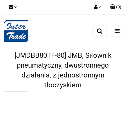
(
0
)
Zaloguj się
Zarejestruj się
Dodaj zgłoszenie
Zgody cookies
[JMDBB80TF-80] JMB, Siłownik
pneumatyczny, dwustronnego
działania, z jednostronnym
tłoczyskiem