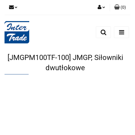
(
0
)
Zaloguj się
Zarejestruj się
Dodaj zgłoszenie
Zgody cookies
[JMGPM100TF-100] JMGP, Siłowniki
dwutłokowe