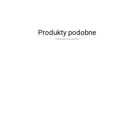
Produkty podobne
[JMGPM100-
[JMGPM100-
[JMGPM100-
[JMGPM100-
25] JMGP,
100] JMGP,
150] JMGP,
200] JMGP,
Siłowniki
Siłowniki
Siłowniki
Siłowniki
6892.60
8616.08
9765.02
10913.38
dwutłokowe
dwutłokowe
dwutłokowe
dwutłokowe