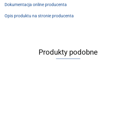
Dokumentacja online producenta
Opis produktu na stronie producenta
Produkty podobne
[JMGPM25-
[JMGPM25-
[JMGPM20-20-
[JMGPM20-20-
100] JMGP,
150] JMGP,
M9BL] JMGP,
M9BAL] JMGP,
Siłowniki
Siłowniki
3134.32
3340.42
Siłowniki
Siłowniki
dwutłokowe
dwutłokowe
3261.81