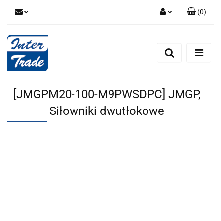
(
0
)
Zaloguj się
Zarejestruj się
Dodaj zgłoszenie
Zgody cookies
[JMGPM20-100-M9PWSDPC] JMGP,
Siłowniki dwutłokowe