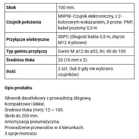
Skok
100 mm.
M9PW--Czujnik elektroniczny, z 2-
Czujnik położenia
kolorowym wskazaniem, 3-przew. PNP,
kabel poziomy 0,5 m
SDPC (Długość kabla 0,5 m, złącze
Przyłącze elektryczne
M12 4-pinowe)
Typ gwintu przyłączy
Gwint M: ø12 do ø32, Rc: 40 do 100
Średnica tłoka
20 (16 mm x 2).
2 szt. (lub 0 gdy nie wybrano
Ilość
czujników)
Opis produktu
Siłownik dwutłokowy z prowadnicą ślizgową.
Kompaktowe i lekkie.
Średnice tłoka (mm): 12 ~ 100.
Skoki do 200 mm.
Amortyzacja pneumatyczna.
Prowadzenie przewodów w 4 kierunkach.
3 opcje montażu.