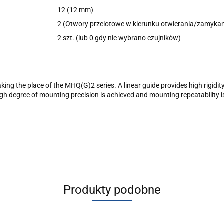
12 (12 mm)
2 (Otwory przelotowe w kierunku otwierania/zamykan
2 szt. (lub 0 gdy nie wybrano czujników)
 taking the place of the MHQ(G)2 series. A linear guide provides high rigi
igh degree of mounting precision is achieved and mounting repeatability 
Produkty podobne