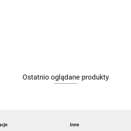
00-E] C(D)LM2, Siłownik z dokładną
czyska, dwustronnego działania, z
ym tłoczyskiem
Ostatnio oglądane produkty
acje
Inne