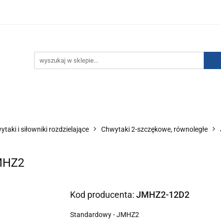
IZACJA ŁADUNKÓW ELEKTROSTATYCZNYCH
KONTAKT
GO POWIETRZA
SERIA J
AUTORYZOWANY DYSTRYBU
NEUTRALIZACJA ŁADUNKÓW ELEKTROSTATYCZNYCH
J
AUTORYZOWANY DYSTRYBUTOR SMC
taki i siłowniki rozdzielające
Chwytaki 2-szczękowe, równoległe
MHZ2
Kod producenta:
JMHZ2-12D2
Standardowy - JMHZ2