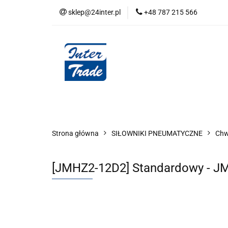
sklep@24inter.pl
+48 787 215 566
BLOG
NEUTRAL
AUDYT SPRĘŻONE
Wszystkie kategorie
BLOG
AUDYT SPRĘŻONEGO POWIETRZA
SERIA 
Strona główna
SIŁOWNIKI PNEUMATYCZNE
Chwy
[JMHZ2-12D2] Standardowy - J