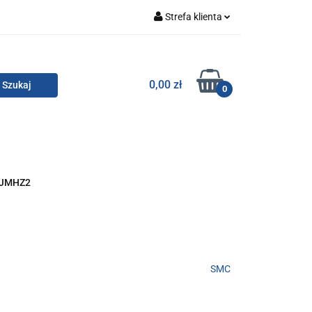
Strefa klienta
Zaloguj się
Zarejestruj się
TOR SMC
0,00 zł
0
Dodaj zgłoszenie
Zgody cookies
KONTAKT
JMHZ2
SMC