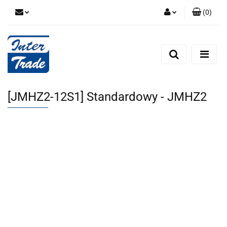
(
0
)
Zaloguj się
Zarejestruj się
Dodaj zgłoszenie
Zgody cookies
[JMHZ2-12S1] Standardowy - JMHZ2