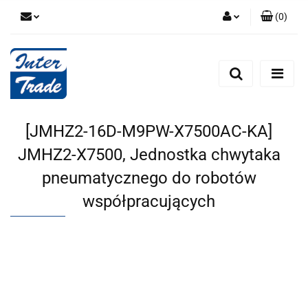
(
0
)
Zaloguj się
Zarejestruj się
Dodaj zgłoszenie
Zgody cookies
[JMHZ2-16D-M9PW-X7500AC-KA]
JMHZ2-X7500, Jednostka chwytaka
pneumatycznego do robotów
współpracujących