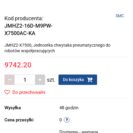
SMC
Kod producenta:
JMHZ2-16D-M9PW-
X7500AC-KA
JMHZ2-X7500, Jednostka chwytaka pneumatycznego do
robotów współpracujących
9742.20
szt.
Do koszyka
Do przechowalni
Wysyłka
48 godzin
Cena przesyłki
0
Dostępny - wymaga