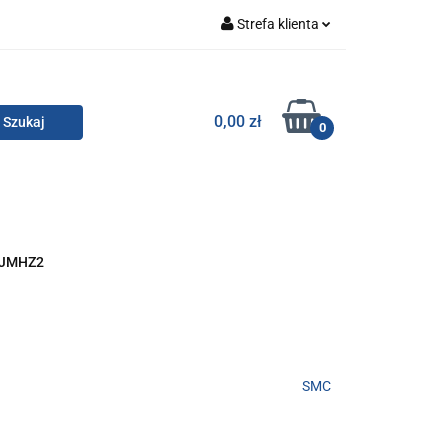
Strefa klienta
Zaloguj się
Zarejestruj się
TOR SMC
0,00 zł
0
Dodaj zgłoszenie
Zgody cookies
KONTAKT
JMHZ2
SMC