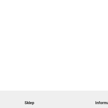
[CDLM2B40-5
blokadą tło
jednostronn
2878.04
Sklep
Inform