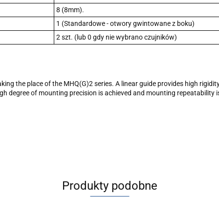
8 (8mm).
1 (Standardowe - otwory gwintowane z boku)
2 szt. (lub 0 gdy nie wybrano czujników)
 taking the place of the MHQ(G)2 series. A linear guide provides high rigi
igh degree of mounting precision is achieved and mounting repeatability 
Produkty podobne