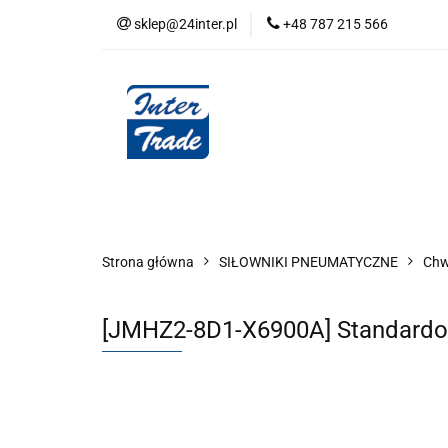
sklep@24inter.pl
+48 787 215 566
BLOG
NEUTRAL
AUDYT SPRĘŻONE
Wszystkie kategorie
BLOG
AUDYT SPRĘŻONEGO POWIETRZA
SERIA 
Strona główna
SIŁOWNIKI PNEUMATYCZNE
Chwy
[JMHZ2-8D1-X6900A] Standard