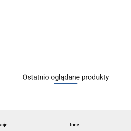
00-E] C(D)LM2, Siłownik z dokładną
czyska, dwustronnego działania, z
ym tłoczyskiem
Ostatnio oglądane produkty
acje
Inne