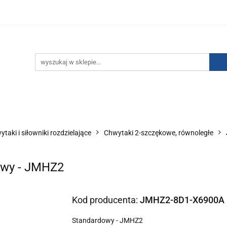
IZACJA ŁADUNKÓW ELEKTROSTATYCZNYCH
KONTAKT
GO POWIETRZA
SERIA J
AUTORYZOWANY DYSTRYBU
NEUTRALIZACJA ŁADUNKÓW ELEKTROSTATYCZNYCH
J
AUTORYZOWANY DYSTRYBUTOR SMC
taki i siłowniki rozdzielające
Chwytaki 2-szczękowe, równoległe
owy - JMHZ2
Kod producenta:
JMHZ2-8D1-X6900A
Standardowy - JMHZ2