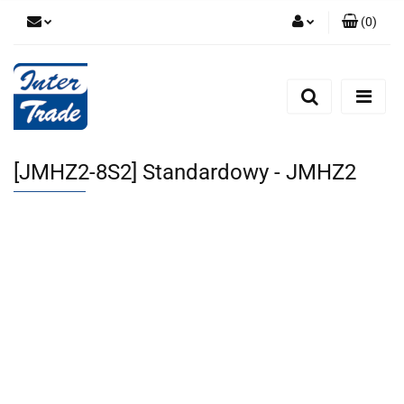
(
0
)
Zaloguj się
Zarejestruj się
Dodaj zgłoszenie
Zgody cookies
[JMHZ2-8S2] Standardowy - JMHZ2