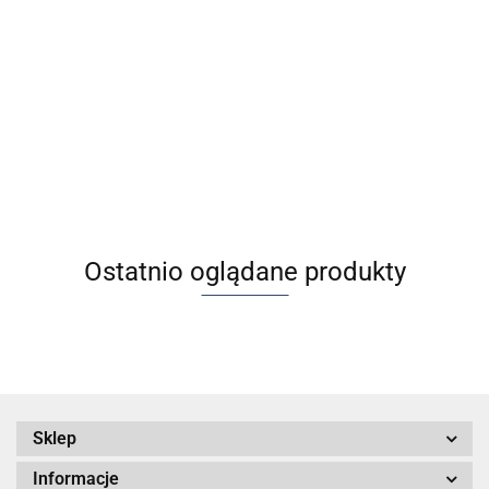
[MGF63-50]
[MGF63TF-75]
[MGF63TF-20]
[MGF63TF-50]
MGF, Stół
Stół unoszony
MGF, Stół
MGF, Stół
unoszony z
z
unoszony z
unoszony z
5410.94
5730.79
5137.02
5426.78
prowadzeniem
prowadzeniem
prowadzeniem
prowadzeniem
Ostatnio oglądane produkty
Sklep
Informacje