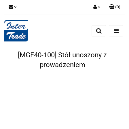
(
0
)
Zaloguj się
Zarejestruj się
Dodaj zgłoszenie
Zgody cookies
[MGF40-100] Stół unoszony z
prowadzeniem